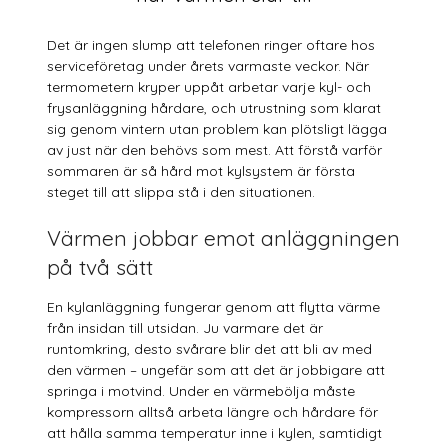
Det är ingen slump att telefonen ringer oftare hos
serviceföretag under årets varmaste veckor. När
termometern kryper uppåt arbetar varje kyl- och
frysanläggning hårdare, och utrustning som klarat
sig genom vintern utan problem kan plötsligt lägga
av just när den behövs som mest. Att förstå varför
sommaren är så hård mot kylsystem är första
steget till att slippa stå i den situationen.
Värmen jobbar emot anläggningen
på två sätt
En kylanläggning fungerar genom att flytta värme
från insidan till utsidan. Ju varmare det är
runtomkring, desto svårare blir det att bli av med
den värmen – ungefär som att det är jobbigare att
springa i motvind. Under en värmebölja måste
kompressorn alltså arbeta längre och hårdare för
att hålla samma temperatur inne i kylen, samtidigt