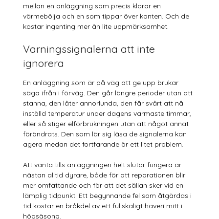
mellan en anläggning som precis klarar en
värmebölja och en som tippar över kanten. Och de
kostar ingenting mer än lite uppmärksamhet.
Varningssignalerna att inte
ignorera
En anläggning som är på väg att ge upp brukar
säga ifrån i förväg. Den går längre perioder utan att
stanna, den låter annorlunda, den får svårt att nå
inställd temperatur under dagens varmaste timmar,
eller så stiger elförbrukningen utan att något annat
förändrats. Den som lär sig läsa de signalerna kan
agera medan det fortfarande är ett litet problem.
Att vänta tills anläggningen helt slutar fungera är
nästan alltid dyrare, både för att reparationen blir
mer omfattande och för att det sällan sker vid en
lämplig tidpunkt. Ett begynnande fel som åtgärdas i
tid kostar en bråkdel av ett fullskaligt haveri mitt i
högsäsong.