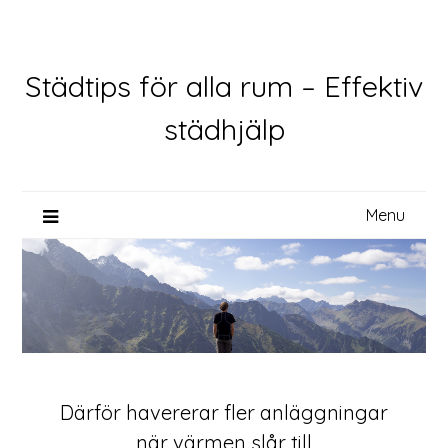
Skip
to
content
Städtips för alla rum – Effektiv
städhjälp
Menu
Därför havererar fler anläggningar
när värmen slår till