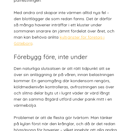
påfrestningen.
Med andra ord skapar inte värmen alltid nya fel –
den blottlägger de som redan fanns. Det är därför
så många haverier inträffar i ett kluster under
sommaren snarare än jämnt fördelat över året, och
man kan behöva anlita
kyltjänster för företag i
Göteborg
.
Förebygg före, inte under
Den naturliga slutsatsen är att rätt tidpunkt att se
över sin anläggning är på våren, innan belastningen
kommer. En genomgång där kondensorn rengörs,
köldmedienivån kontrolleras, avfrostningen ses över
och slitna delar byts ut i lugnt väder är värd långt
mer än samma åtgärd utförd under panik mitt i en
värmebölja.
Problemet är att de flesta gör tvärtom. Man tänker
på kylan först när den krånglar, och då är det redan
högsäsong för haverier – vilket innebär att alla andra