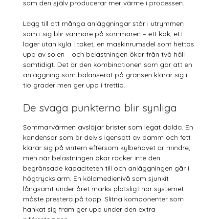
som den själv producerar mer värme i processen.
Lägg till att många anläggningar står i utrymmen
som i sig blir varmare på sommaren – ett kök, ett
lager utan kyla i taket, en maskinrumsdel som hettas
upp av solen – och belastningen ökar från två håll
samtidigt. Det är den kombinationen som gör att en
anläggning som balanserat på gränsen klarar sig i
tio grader men ger upp i trettio.
De svaga punkterna blir synliga
Sommarvärmen avslöjar brister som legat dolda. En
kondensor som är delvis igensatt av damm och fett
klarar sig på vintern eftersom kylbehovet är mindre,
men när belastningen ökar räcker inte den
begränsade kapaciteten till och anläggningen går i
högtryckslarm. En köldmedienivå som sjunkit
långsamt under året märks plötsligt när systemet
måste prestera på topp. Slitna komponenter som
hankat sig fram ger upp under den extra