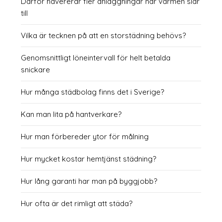
Därför havererar fler anläggningar när värmen slår
till
Vilka är tecknen på att en storstädning behövs?
Genomsnittligt löneintervall för helt betalda
snickare
Hur många städbolag finns det i Sverige?
Kan man lita på hantverkare?
Hur man förbereder ytor för målning
Hur mycket kostar hemtjänst städning?
Hur lång garanti har man på byggjobb?
Hur ofta är det rimligt att städa?