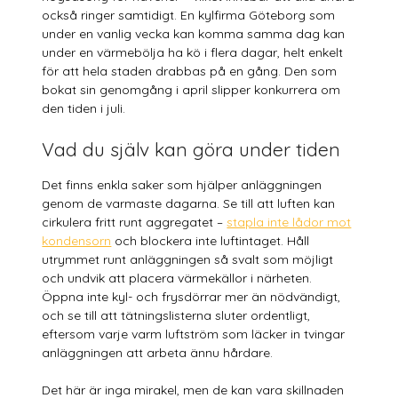
också ringer samtidigt. En kylfirma Göteborg som
under en vanlig vecka kan komma samma dag kan
under en värmebölja ha kö i flera dagar, helt enkelt
för att hela staden drabbas på en gång. Den som
bokat sin genomgång i april slipper konkurrera om
den tiden i juli.
Vad du själv kan göra under tiden
Det finns enkla saker som hjälper anläggningen
genom de varmaste dagarna. Se till att luften kan
cirkulera fritt runt aggregatet –
stapla inte lådor mot
kondensorn
och blockera inte luftintaget. Håll
utrymmet runt anläggningen så svalt som möjligt
och undvik att placera värmekällor i närheten.
Öppna inte kyl- och frysdörrar mer än nödvändigt,
och se till att tätningslisterna sluter ordentligt,
eftersom varje varm luftström som läcker in tvingar
anläggningen att arbeta ännu hårdare.
Det här är inga mirakel, men de kan vara skillnaden