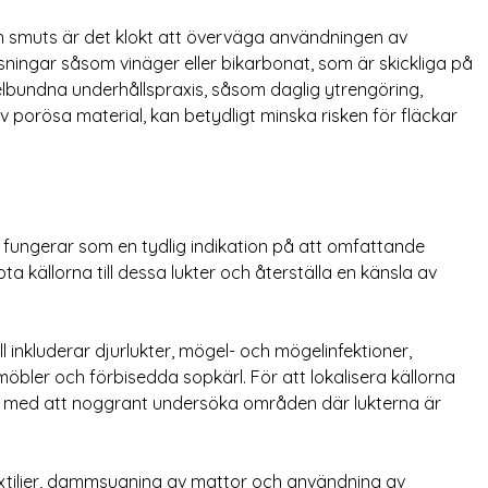
ch smuts är det klokt att överväga användningen av
ningar såsom vinäger eller bikarbonat, som är skickliga på
elbundna underhållspraxis, såsom daglig ytrengöring,
 porösa material, kan betydligt minska risken för fläckar
 fungerar som en tydlig indikation på att omfattande
a källorna till dessa lukter och återställa en känsla av
ll inkluderar djurlukter, mögel- och mögelinfektioner,
öbler och förbisedda sopkärl. För att lokalisera källorna
rja med att noggrant undersöka områden där lukterna är
extilier, dammsugning av mattor och användning av