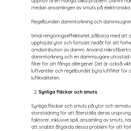
upphov till en mängd olika problem. Damm har 
medan ansamlingen av smuts på elektroniska
Regelbunden dammtorkning och dammsugning ä
timal rengöringseffektivitet, påbörja med at
upphöjda ytor och fortsätt nedåt för att förh
omdistribution av damm. Använd mikrofibertra
dammtorkning och en dammsugare utrustad 
filter för att fånga allergener. Det är också vik
luftventiler och regelbundet byta luftfilter för 
luftkvaliteten.
Synliga fläckar och smuts
Synliga fläckar och smuts på ytor och armat
storstädning för att återställa deras ursprung
faktorer, inklusive spill, ansamling av smuts, nä
att snabbt åtgärda dessa problem för att förhin