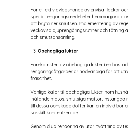
För effektiv avlägsnande av envisa fläckar o
specialrengöringsmedel eller hemmagjorda lös
att bryta ner smutsen. Implementering av reg
veckovisa djuprengöringsrutiner och tätning av
och smutsansamling.
Obehagliga lukter
Förekomsten av obehagliga lukter i en bostad
rengöringsåtgärder är nödvändiga för att utrot
fräschhet.
Vanliga källor till obehagliga lukter inom hushå
ihållande matos, smutsiga mattor, instängda m
till dessa oönskade dofter kan en individ bö
särskilt koncentrerade.
Genom djup rengöring av ytor, tvättning av t