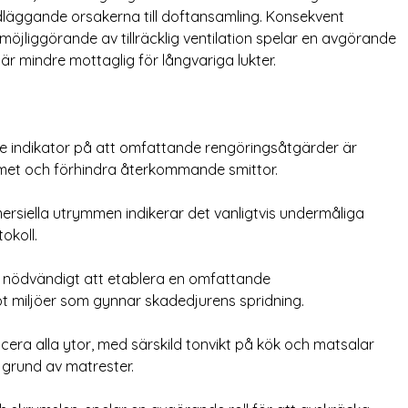
dläggande orsakerna till doftansamling. Konsekvent
möjliggörande av tillräcklig ventilation spelar en avgörande
 är mindre mottaglig för långvariga lukter.
 indikator på att omfattande rengöringsåtgärder är
lemet och förhindra återkommande smittor.
ersiella utrymmen indikerar det vanligtvis undermåliga
okoll.
et nödvändigt att etablera en omfattande
mot miljöer som gynnar skadedjurens spridning.
icera alla ytor, med särskild tonvikt på kök och matsalar
 grund av matrester.