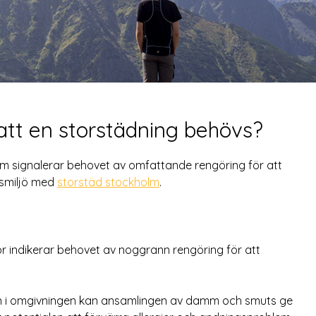
att en storstädning behövs?
m signalerar behovet av omfattande rengöring för att
dsmiljö med
storstäd stockholm
.
 indikerar behovet av noggrann rengöring för att
ten i omgivningen kan ansamlingen av damm och smuts ge