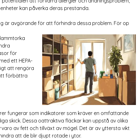
potentialen att förvärra allergier och andningsproblem,
 enheter kan påverka deras prestanda.
r avgörande för att förhindra dessa problem. För op
t dammtorka
indra
sor för
med ett HEPA-
tigt att rengöra
att förbättra
urer fungerar som indikatorer som kräver en omfattande
liga skick. Dessa oattraktiva fläckar kan uppstå av olika
rvaro av fett och tillväxt av mögel. Det är av yttersta vikt
dra att de blir djupt rotade i ytor.