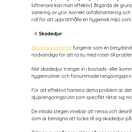
luftrenare kan man effektivt åtgärda de grun
sanering av ytor, korrekt avfallshantering och 
roll för att upprätthålla en hygienisk miljö som
Skadedjur
Skadedjurssmittor
fungerar som en betydande
nödvändiga för att ta itu med roten till prob
När skadedjur tränger in i bostads- eller komm
hygienrutiner och försummade rengöringsprot
För att effektivt hantera detta problem är d
djuprengöringsrutin som specifikt riktar sig 
De initiala stegen innebär att rensa och desinf
som är benägna att locka till sig skadedjur på